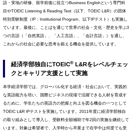
語・実地の研修、留学前後に役立つBusiness Englishという専門科
目やTOEIC Listening & Reading Test（以下、TOEIC L&R）の団体
特別受験制度（IP：Institutional Program、以下IPテスト）も実施し
ています。最後に、ことばを通じて世界の社会・文化・歴史を学ぶ3
つの言語（「自然英語」、「人工言語」、「会計言語」）を通し、
これからの社会に必要な思考を鍛える機会を提供しています。
®
経済学部独自にTOEIC
L&Rをレベルチェッ
クとキャリア支援として実施
本学経済学部では、グローバル化する経済・社会において、実践的
な英語能力を培い、国際ビジネスの現場で活躍できる人材を育成す
るために、学生たちの英語力の把握と向上を図る機会の一つとして
TOEIC L&R IPテストを実施しています。2011年度に経済学部独自
の取り組みとして導入し、受験料全額補助で年2回の実施を継続して
います。対象は希望者で、入学時から卒業まで在学中は何度でも受