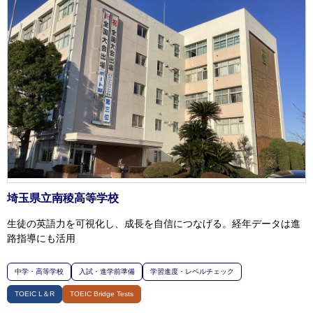
埼玉県立南稜高等学校
生徒の英語力を可視化し、成長を自信につなげる。経年データは進
路指導にも活用
中学・高等学校
入試・進学前準備
学習進度・レベルチェック
TOEIC L＆R
TOEIC Bridge Tests