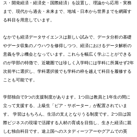
ス・開発経済・経済史・国際経済）を設置し、理論から応用・実務
まで、現代から過去・未来まで、地域・日本から世界までを網羅す
る科目を用意しています。
なかでも経済データサイエンスは新しい試みで、データ分析の基礎
やデータ収集のノウハウを修得しつつ、経済におけるデータ解析の
意義を学ぶ機会となっています。これらを幅広く学ぶことができる
のが学部の特徴で、近畿圏では珍しく入学時には学科に所属せず2年
次前半に選択し、学科選択後でも学科の枠を越えて科目を履修する
ことも可能です。
学部独自で3つの支援制度があります。1つ目は教員と1年生の間に
立って支援する、上級生「ピア・サポーター」が配置されていま
す。 学習はもちろん、生活の支えとなりうる制度です。2つ目は国
際ビジネスの現場で活躍する人材の育成を目指し、生きた経済に親
しむ独自科目です。途上国へのスタディーツアーやグアムでの英