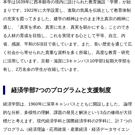
本学は1639年に西本願寺の境内に設けられた教育施設「学寮」が始
まりです。1922年に大学設置し、進取の気風を伝統として教育体制
の充実を図ってきました。建学の精神はそのまま浄土真宗の精神に
通じ、「真実を求め、真実に生き、真実を顕かにする」ことのでき
る人材の育成を目指し、これを実現する心として平等、自立、内
省、感謝、平和の5項目で表しています。また、長い歴史を通じて広
く社会から寄せられた貴重な資料を多く所蔵し、高度な教育・研究
に活用しています。京都・滋賀に3キャンパス10学部1短期大学部を
有し、2万名余の学生が在籍しています。
経済学部7つのプログラムと支援制度
経済学部は、1960年に深草キャンパスとともに開設しました。 論理
的な分析、多様性の理解、課題の発見と解決という3点の修得が大目
標だと考えます。現代経済学科と国際経済学科の2学科に、計７つの
プログラム（経済理論・応用政策・産業経済・経済データサイエン