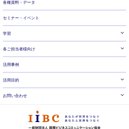
各種資料・データ
®
®
TOEIC Bridge
TOEIC
Program IPテスト（オンライン）とは
Listening & Reading Tests
®
TOEIC Bridge
Speaking & Writing Tests
セミナー・イベント
学習
公式教材・問題集
各ご担当者様向け
公式eラーニング
企業向け
活用事例
専門学校・大学向け
高等学校・高等専門学校向け
活用目的
企業で活用する
お問い合わせ
専門学校・大学で活用する
®
高等学校・高等専門学校で活用する
団体でTOEIC
Programのご利用を検討中の方
既に「団体受験」をご利用中の方