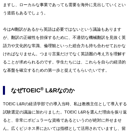
ますし、ローカルな事業であっても需要を海外に見出していくとい
う道筋もあるでしょう。
今はAI翻訳があるから英語は必要ではないという議論もあります
が、翻訳の正確性を担保するために、不適切な機械翻訳を見抜く英
語力や文化的な常識、倫理観といった総合力も持ち合わせておかな
ければなりません。つまり言葉だけでなく英語圏の考え方を理解す
ることが求められるのです。学生たちには、これらを自らの経済的
な基盤を確立するための第一歩と捉えてもらいたいです。
®
なぜTOEIC
L&Rなのか
TOEIC L&Rの経済学部での導入当時、私は教務主任として導入する
試験選定の議論に加わりました。TOEIC L&Rを選んだ理由を振り返
ると、非常にポピュラーな資格であるというのが絶対に外せませ
ん。広くビジネス界においては指標として活用されていますし、留