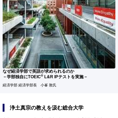
なぜ経済学部で英語が求められるのか
®
－学部独自にTOEIC
L&R IPテストを実施－
経済学部 経済学部長 小峯 敦氏
浄土真宗の教えを汲む総合大学