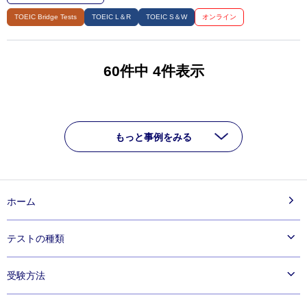
TOEIC Bridge Tests
TOEIC L＆R
TOEIC S＆W
オンライン
60件中 4件表示
もっと事例をみる
ホーム
テストの種類
®
TOEIC
Listening & Reading Test
受験方法
®
TOEIC
Speaking & Writing Tests
®
TOEIC
実施手順・受験の流れ
Speaking Test