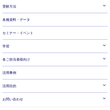
TOEIC
Listening & Reading Test
受験方法
®
TOEIC
Speaking & Writing Tests
®
TOEIC
実施手順・受験の流れ
Speaking Test
各種資料・データ
®
®
TOEIC Bridge
TOEIC
Program IPテスト（オンライン）とは
Listening & Reading Tests
®
TOEIC Bridge
Speaking & Writing Tests
セミナー・イベント
学習
公式教材・問題集
各ご担当者様向け
公式eラーニング
企業向け
活用事例
専門学校・大学向け
高等学校・高等専門学校向け
活用目的
企業で活用する
お問い合わせ
専門学校・大学で活用する
®
高等学校・高等専門学校で活用する
団体でTOEIC
Programのご利用を検討中の方